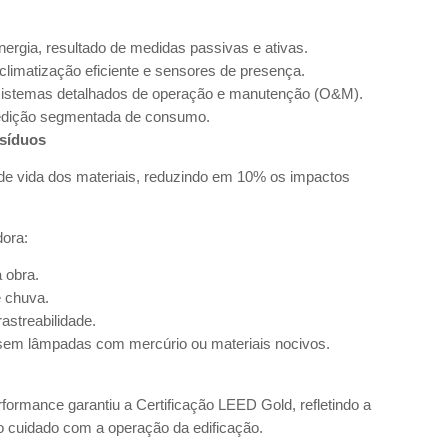
rgia, resultado de medidas passivas e ativas.
 climatização eficiente e sensores de presença.
sistemas detalhados de operação e manutenção (O&M).
edição segmentada de consumo.
esíduos
o de vida dos materiais, reduzindo em 10% os impactos
dora:
a obra.
e chuva.
rastreabilidade.
 sem lâmpadas com mercúrio ou materiais nocivos.
formance garantiu a Certificação LEED Gold, refletindo a
e o cuidado com a operação da edificação.