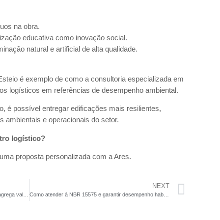
duos na obra.
lização educativa como inovação social.
inação natural e artificial de alta qualidade.
Esteio é exemplo de como a consultoria especializada em
ros logísticos em referências de desempenho ambiental.
 é possível entregar edificações mais resilientes,
s ambientais e operacionais do setor.
ro logístico?
uma proposta personalizada com a Ares.
NEXT
ESG na construção: como a sustentabilidade agrega valor aos empreendimentos
Como atender à NBR 15575 e garantir desempenho habitacional?