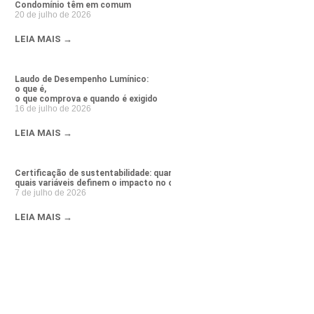
Condomínio têm em comum
20 de julho de 2026
LEIA MAIS →
Laudo de Desempenho Lumínico:
o que é,
o que comprova e quando é exigido
16 de julho de 2026
LEIA MAIS →
Certificação de sustentabilidade: quanto custa e
quais variáveis definem o impacto no orçamento da obra
7 de julho de 2026
LEIA MAIS →