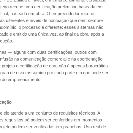
imeiro recebe uma certificação preliminar, baseada em
o final, baseada em obra. O empreendedor recebe
s diferentes e níveis de pontuação que nem sempre
omínio, o processo é diferente: esses sistemas não
icado é emitido uma única vez, ao final da obra, após a
ecução.
emas — alguns com duas certificações, outros com
onfusão na comunicação comercial e na coordenação
de projeto e certificação de obra não é apenas burocrática.
 grau de risco assumido por cada parte e o que pode ser
o do empreendimento.
icação
r se ele atende a um conjunto de requisitos técnicos. A
ses requisitos só podem ser conferidos em momentos
projeto podem ser verificadas em pranchas. Uso real de