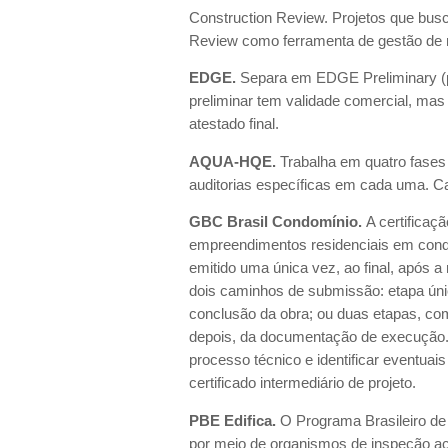
Construction Review. Projetos que busc
Review como ferramenta de gestão de ri
EDGE.
Separa em EDGE Preliminary (pr
preliminar tem validade comercial, mas
atestado final.
AQUA-HQE.
Trabalha em quatro fases 
auditorias específicas em cada uma. Ca
GBC Brasil Condomínio.
A certificaç
empreendimentos residenciais em condom
emitido uma única vez, ao final, após 
dois caminhos de submissão: etapa úni
conclusão da obra; ou duas etapas, com
depois, da documentação de execução.
processo técnico e identificar eventuai
certificado intermediário de projeto.
PBE Edifica.
O Programa Brasileiro de
por meio de organismos de inspeção ac