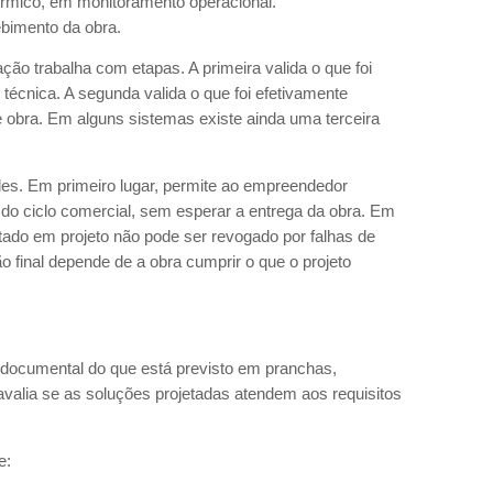
mico, em monitoramento operacional.
bimento da obra.
ação trabalha com etapas. A primeira valida o que foi
écnica. A segunda valida o que foi efetivamente
 obra. Em alguns sistemas existe ainda uma terceira
des. Em primeiro lugar, permite ao empreendedor
do ciclo comercial, sem esperar a entrega da obra. Em
stado em projeto não pode ser revogado por falhas de
o final depende de a obra cumprir o que o projeto
ão documental do que está previsto em pranchas,
avalia se as soluções projetadas atendem aos requisitos
se: