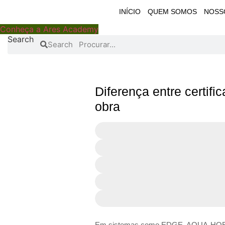
INÍCIO
QUEM SOMOS
NOSS
Conheça a Ares Academy
Search
Search
Diferença entre certifi
obra
Em sistemas como EDGE, AQUA-HQE, PB