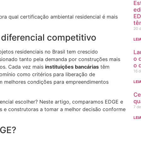
Es
ed
ED
qual certificação ambiental residencial é mais
tê
20 d
diferencial competitivo
LEI
jetos residenciais no Brasil tem crescido
La
o 
lsionado tanto pela demanda por construções mais
o 
iros. Cada vez mais
instituições bancárias
têm
16 d
ínio como critérios para liberação de
com melhores condições para empreendimentos
LEI
Ce
qu
sidencial escolher? Neste artigo, comparamos EDGE e
7 de
 e construtoras a tomar a melhor decisão conforme
LEI
DGE?