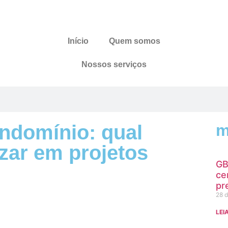
Início
Quem somos
Nossos serviços
domínio: qual
m
izar em projetos
GB
ce
pr
28 d
LEI