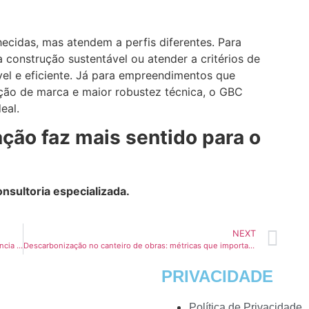
ecidas, mas atendem a perfis diferentes. Para
 construção sustentável ou atender a critérios de
el e eficiente. Já para empreendimentos que
ção de marca e maior robustez técnica, o GBC
eal.
ação faz mais sentido para o
nsultoria especializada.
NEXT
Como o atendimento à NBR 15575 contribui para a eficiência energética de edifícios residenciais
Descarbonização no canteiro de obras: métricas que importam e ferramentas que auxiliam
PRIVACIDADE
Política de Privacidade