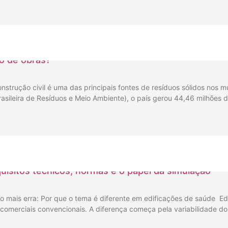
o de obras?
trução civil é uma das principais fontes de resíduos sólidos nos m
asileira de Resíduos e Meio Ambiente), o país gerou 44,46 milhões 
uisitos técnicos, normas e o papel da simulação
to mais erra: Por que o tema é diferente em edificações de saúde Ed
ou comerciais convencionais. A diferença começa pela variabilidade 