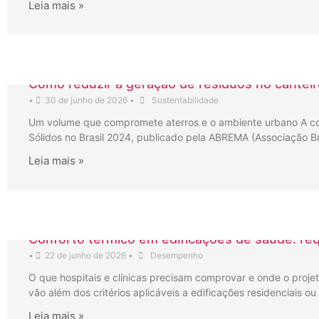
Leia mais »
Como reduzir a geração de resíduos no canteir
•
30 de junho de 2026
•
Sustentabilidade
Um volume que compromete aterros e o ambiente urbano A cons
Sólidos no Brasil 2024, publicado pela ABREMA (Associação Br
Leia mais »
Conforto térmico em edificações de saúde: req
•
22 de junho de 2026
•
Desempenho
O que hospitais e clínicas precisam comprovar e onde o proje
vão além dos critérios aplicáveis a edificações residenciais 
Leia mais »