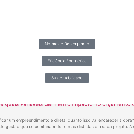
Norma de Desempenho
Eficiência Energética
Sustentabilidade
a e quais variáveis definem o impacto no orçamento
icar um empreendimento é direta: quanto isso vai encarecer a obra?
 de gestão que se combinam de formas distintas em cada projeto. A