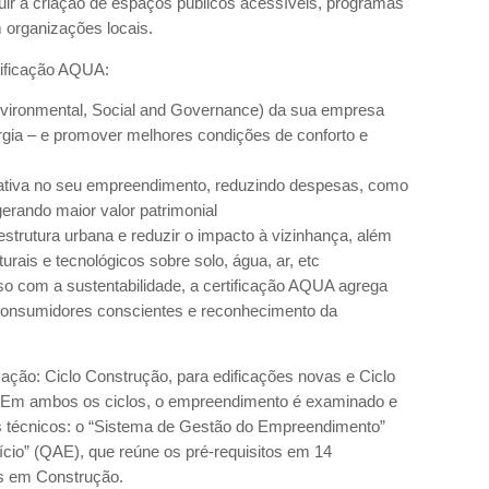
uir a criação de espaços públicos acessíveis, programas
 organizações locais.
rtificação AQUA:
nvironmental, Social and Governance) da sua empresa
gia – e promover melhores condições de conforto e
ativa no seu empreendimento, reduzindo despesas, como
erando maior valor patrimonial
estrutura urbana e reduzir o impacto à vizinhança, além
urais e tecnológicos sobre solo, água, ar, etc
 com a sustentabilidade, a certificação AQUA agrega
s, consumidores conscientes e reconhecimento da
cação: Ciclo Construção, para edificações novas e Ciclo
. Em ambos os ciclos, o empreendimento é examinado e
ais técnicos: o “Sistema de Gestão do Empreendimento”
ício” (QAE), que reúne os pré-requisitos em 14
os em Construção.