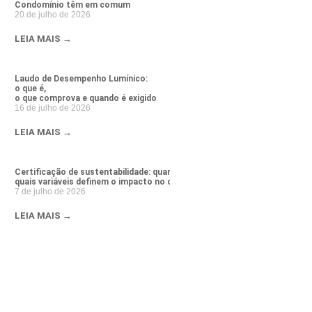
Condomínio têm em comum
20 de julho de 2026
LEIA MAIS →
Laudo de Desempenho Lumínico:
o que é,
o que comprova e quando é exigido
16 de julho de 2026
LEIA MAIS →
Certificação de sustentabilidade: quanto custa e
quais variáveis definem o impacto no orçamento da obra
7 de julho de 2026
LEIA MAIS →