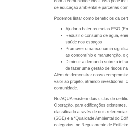
com a comunidade local. Isso pode incl
de educação ambiental e parcerias com
Podemos listar como benefícios da ce
Ajudar a bater as metas ESG (E
Reduzir o consumo de água, ener
saúde nos espaços
Promover uma economia signific
as condomínio e manutenção, e g
Diminuir a demanda sobre a infra
de fazer uma gestão de riscos nat
Além de demonstrar nosso compromisso
valor ao projeto, atraindo investidore
comunidade.
No AQUA existem dois ciclos de certifi
Operação, para edificações existentes
classificado através de dois referenci
(SGE) e a “Qualidade Ambiental do Edif
categorias, no Regulamento de Edifíci