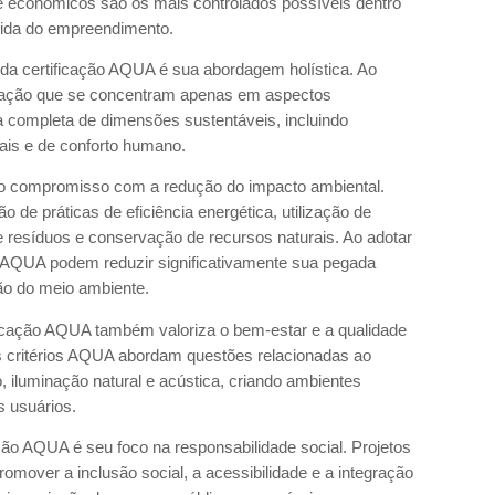
 e econômicos são os mais controlados possíveis dentro
e vida do empreendimento.
 da certificação AQUA é sua abordagem holística. Ao
ficação que se concentram apenas em aspectos
completa de dimensões sustentáveis, incluindo
ais e de conforto humano.
 o compromisso com a redução do impacto ambiental.
 de práticas de eficiência energética, utilização de
de resíduos e conservação de recursos naturais. Ao adotar
os AQUA podem reduzir significativamente sua pegada
ção do meio ambiente.
ficação AQUA também valoriza o bem-estar e a qualidade
Os critérios AQUA abordam questões relacionadas ao
o, iluminação natural e acústica, criando ambientes
s usuários.
ção AQUA é seu foco na responsabilidade social. Projetos
omover a inclusão social, a acessibilidade e a integração