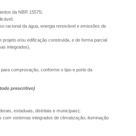
uisitos da NBR 15575;
icável;
so racional da água, energia renovável e emissões de
 projeto e/ou edificação construída, e de forma parcial
mas integrados).
para comprovação, conforme o tipo e porte da
odo prescritivo)
erais, estaduais, distritais e municipais);
os com sistemas integrados de climatização, iluminação