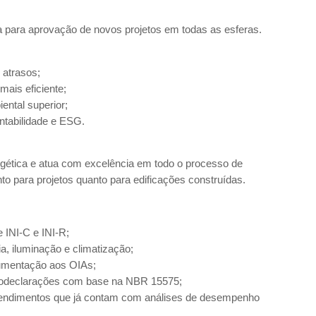
a para aprovação de novos projetos em todas as esferas.
o atrasos;
mais eficiente;
iental superior;
entabilidade e ESG.
ergética e atua com excelência em todo o processo de
to para projetos quanto para edificações construídas.
 INI-C e INI-R;
a, iluminação e climatização;
umentação aos OIAs;
todeclarações com base na NBR 15575;
endimentos que já contam com análises de desempenho