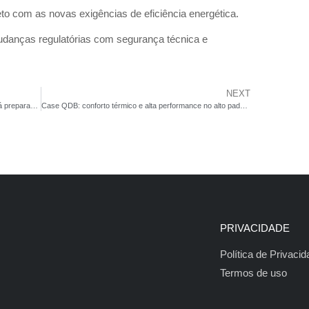
to com as novas exigências de eficiência energética.
danças regulatórias com segurança técnica e
NEXT
Conheça o Profissional Certificado (PC): você está preparado para esse novo mercado?
Case QDB: conforto térmico e alta performance no alto padrão
PRIVACIDADE
Política de Privaci
Termos de uso