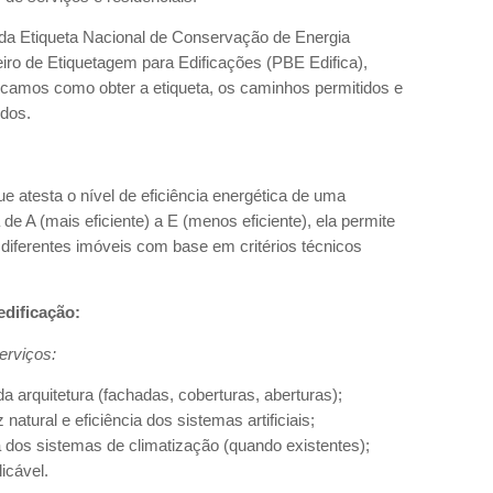
da Etiqueta Nacional de Conservação de Energia
ro de Etiquetagem para Edificações (PBE Edifica),
licamos como obter a etiqueta, os caminhos permitidos e
idos.
que atesta o nível de eficiência energética de uma
de A (mais eficiente) a E (menos eficiente), ela permite
iferentes imóveis com base em critérios técnicos
edificação:
erviços:
a arquitetura (fachadas, coberturas, aberturas);
natural e eficiência dos sistemas artificiais;
a dos sistemas de climatização (quando existentes);
icável.