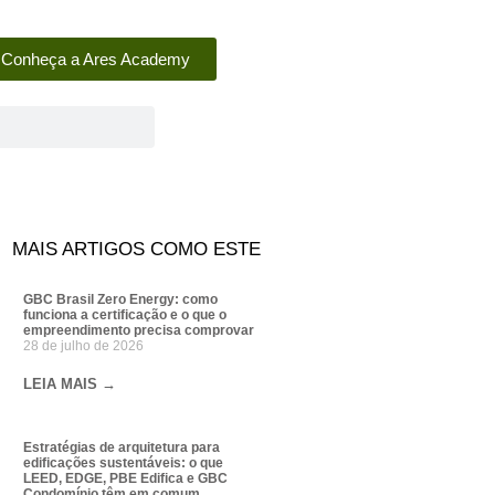
Conheça a Ares Academy
MAIS ARTIGOS COMO ESTE
GBC Brasil Zero Energy: como
funciona a certificação e o que o
empreendimento precisa comprovar
28 de julho de 2026
LEIA MAIS →
Estratégias de arquitetura para
edificações sustentáveis: o que
LEED, EDGE, PBE Edifica e GBC
Condomínio têm em comum