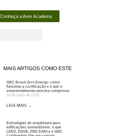
Conheça a Ares Academy
MAIS ARTIGOS COMO ESTE
GBC Brasil Zero Energy: como
funciona a certificação e o que o
empreendimento precisa comprovar
28 de julho de 2026
LEIA MAIS →
Estratégias de arquitetura para
edificações sustentáveis: o que
LEED, EDGE, PBE Edifica e GBC
Condomínio têm em comum