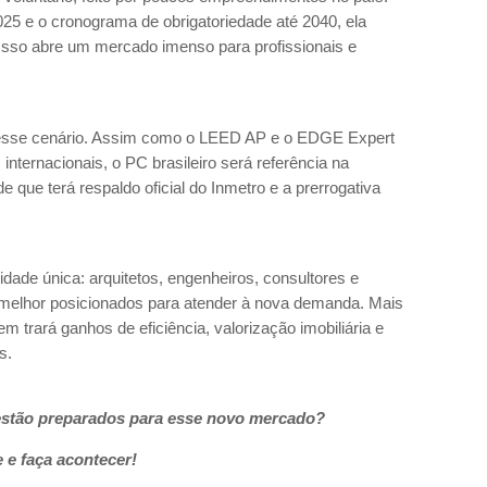
5 e o cronograma de obrigatoriedade até 2040, ela
 Isso abre um mercado imenso para profissionais e
nesse cenário. Assim como o LEED AP e o EDGE Expert
internacionais, o PC brasileiro será referência na
 que terá respaldo oficial do Inmetro e a prerrogativa
ade única: arquitetos, engenheiros, consultores e
melhor posicionados para atender à nova demanda. Mais
m trará ganhos de eficiência, valorização imobiliária e
ís.
 estão preparados para esse novo mercado?
 e faça acontecer!