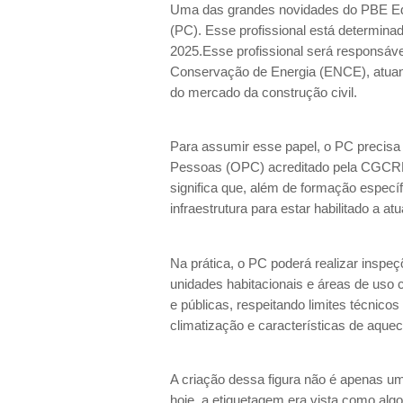
Uma das grandes novidades do PBE Edific
(PC). Esse profissional está determin
2025.Esse profissional será responsável
Conservação de Energia (ENCE), atuand
do mercado da construção civil.
Para assumir esse papel, o PC precisa 
Pessoas (OPC) acreditado pela CGCRE/
significa que, além de formação específi
infraestrutura para estar habilitado a a
Na prática, o PC poderá realizar inspe
unidades habitacionais e áreas de uso
e públicas, respeitando limites técnic
climatização e características de aqu
A criação dessa figura não é apenas um
hoje, a etiquetagem era vista como algo