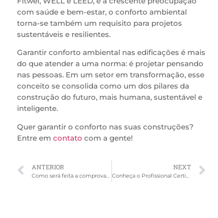
Fitwel, WELL e LEED, e a crescente preocupação
com saúde e bem-estar, o conforto ambiental
torna-se também um requisito para projetos
sustentáveis e resilientes.
Garantir conforto ambiental nas edificações é mais
do que atender a uma norma: é projetar pensando
nas pessoas. Em um setor em transformação, esse
conceito se consolida como um dos pilares da
construção do futuro, mais humana, sustentável e
inteligente.
Quer garantir o conforto nas suas construções?
Entre em
contato
com a gente!
ANTERIOR
NEXT
Como será feita a comprovação da eficiência energética das edificações no Brasil?
Conheça o Profissional Certificado (PC): você está preparado para esse novo mercado?