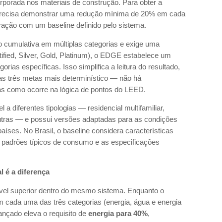
orporada nos materiais de construção. Para obter a
io precisa demonstrar uma redução mínima de 20% em cada
ação com um baseline definido pelo sistema.
cumulativa em múltiplas categorias e exige uma
ified, Silver, Gold, Platinum), o EDGE estabelece um
gorias específicas. Isso simplifica a leitura do resultado,
s três metas mais determinístico — não há
as como ocorre na lógica de pontos do LEED.
a diferentes tipologias — residencial multifamiliar,
e outras — e possui versões adaptadas para as condições
países. No Brasil, o baseline considera características
s padrões típicos de consumo e as especificações
.
 é a diferença
vel superior dentro do mesmo sistema. Enquanto o
cada uma das três categorias (energia, água e energia
nçado eleva o requisito de
energia para 40%
,