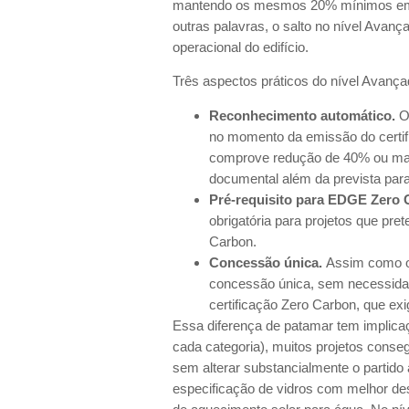
mantendo os mesmos 20% mínimos em á
outras palavras, o salto no nível Avanç
operacional do edifício.
Três aspectos práticos do nível Avan
Reconhecimento automático.
O 
no momento da emissão do certifi
comprove redução de 40% ou mais
documental além da prevista para
Pré-requisito para EDGE Zero 
obrigatória para projetos que pr
Carbon.
Concessão única.
Assim como o 
concessão única, sem necessida
certificação Zero Carbon, que exig
Essa diferença de patamar tem implicaç
cada categoria), muitos projetos conse
sem alterar substancialmente o partido
especificação de vidros com melhor de