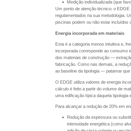
Medição individualizada (que fav
Um ponto de atenção técnico: o EDGE 
regulamentados na sua metodologia. Uso
piscinas podem ou não estar incluídos 
Energia incorporada em materiais
Esta é a categoria menos intuitiva e, f
incorporada corresponde ao consumo en
dos materiais de construção — extraçã
fabricação. Como nas demais, a reduçã
ao baseline da tipologia — patamar q
O EDGE utiliza valores de energia inco
cálculo é feito a partir do volume de ma
uma edificação típica daquela tipologia 
Para alcançar a redução de 20% em ener
Redução da espessura ou substit
intensidade energética (como al
adição de cinza volante ou escóri