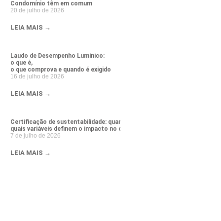
Condomínio têm em comum
20 de julho de 2026
LEIA MAIS →
Laudo de Desempenho Lumínico:
o que é,
o que comprova e quando é exigido
16 de julho de 2026
LEIA MAIS →
Certificação de sustentabilidade: quanto custa e
quais variáveis definem o impacto no orçamento da obra
7 de julho de 2026
LEIA MAIS →