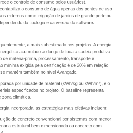
orece o controle de consumo pelos usuários).
contabiliza o consumo de água apenas dos pontos de uso
s externos como irrigação de jardins de grande porte ou
dependendo da tipologia e da versão do software.
requentemente, a mais subestimada nos projetos. A energia
ergético acumulado ao longo de toda a cadeia produtiva
o de matéria-prima, processamento, transporte e
o mínima exigida pela certificação é de 20% em relação
ue se mantém também no nível Avançado.
rporada por unidade de material (kWh/kg ou kWh/m²), e o
teriais especificados no projeto. O baseline representa
e zona climática.
gia incorporada, as estratégias mais efetivas incluem:
uição do concreto convencional por sistemas com menor
venaria estrutural bem dimensionada ou concreto com
a).