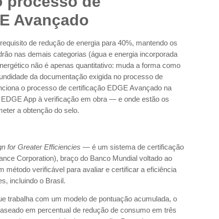
 processo de
GE Avançado
requisito de redução de energia para 40%, mantendo os
rão nas demais categorias (água e energia incorporada
 energético não é apenas quantitativo: muda a forma como
ofundidade da documentação exigida no processo de
funciona o processo de certificação EDGE Avançado na
 EDGE App à verificação em obra — e onde estão os
eter a obtenção do selo.
n for Greater Efficiencies
— é um sistema de certificação
nance Corporation), braço do Banco Mundial voltado ao
 método verificável para avaliar e certificar a eficiência
, incluindo o Brasil.
ue trabalha com um modelo de pontuação acumulada, o
baseado em percentual de redução de consumo em três