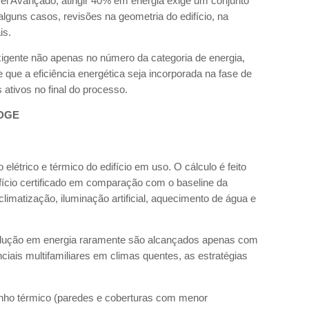
el Avançado, atingir 40% em energia exige um conjunto
lguns casos, revisões na geometria do edifício, na
is.
gente não apenas no número da categoria de energia,
que a eficiência energética seja incorporada na fase de
ativos no final do processo.
EDGE
elétrico e térmico do edifício em uso. O cálculo é feito
ício certificado em comparação com o baseline da
climatização, iluminação artificial, aquecimento de água e
ução em energia raramente são alcançados apenas com
iais multifamiliares em climas quentes, as estratégias
ho térmico (paredes e coberturas com menor