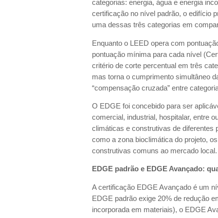
categorias: energia, água e energia inc
certificação no nível padrão, o edifíc
uma dessas três categorias em compar
Enquanto o LEED opera com pontuação 
pontuação mínima para cada nível (Cert
critério de corte percentual em três cate
mas torna o cumprimento simultâneo da
“compensação cruzada” entre categori
O EDGE foi concebido para ser aplicável 
comercial, industrial, hospitalar, entr
climáticas e construtivas de diferentes 
como a zona bioclimática do projeto, o
construtivas comuns ao mercado local
EDGE padrão e EDGE Avançado: qual
A certificação EDGE Avançado é um ní
EDGE padrão exige 20% de redução em 
incorporada em materiais), o EDGE Ava