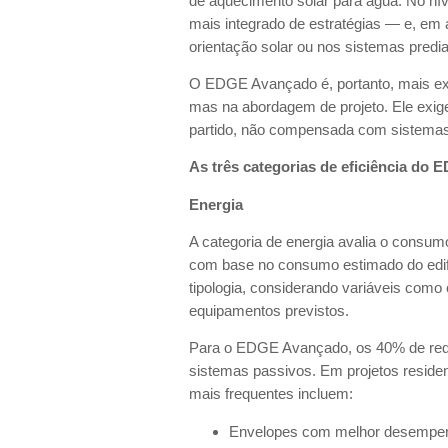
de aquecimento solar para água. No nív
mais integrado de estratégias — e, em a
orientação solar ou nos sistemas predia
O EDGE Avançado é, portanto, mais exi
mas na abordagem de projeto. Ele exige 
partido, não compensada com sistemas 
As três categorias de eficiência do 
Energia
A categoria de energia avalia o consumo 
com base no consumo estimado do edif
tipologia, considerando variáveis como 
equipamentos previstos.
Para o EDGE Avançado, os 40% de red
sistemas passivos. Em projetos residenc
mais frequentes incluem:
Envelopes com melhor desempen