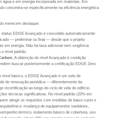
gua e em energia incorporada em materiais. Em
ado concentra-se especificamente na eficiência energética
çado merecem destaque:
status EDGE Avançado é concedido automaticamente
cado — preliminar ou final — desde que o projeto
 em energia. Não há taxa adicional nem exigência
 o nível padrão.
Carbon.
A obtenção do nível Avançado é condição
etendem buscar posteriormente a certificação EDGE Zero
nível básico, o EDGE Avançado é um selo de
de de renovação periódica — diferentemente da
e recertificação ao longo do ciclo de vida do edifício.
ões técnicas significativas. No nível padrão (20% em
guem atingir os requisitos com medidas de baixo custo e
 arquitetônico: mudança de equipamentos sanitários,
sempenho térmico, isolamento básico de cobertura, uso