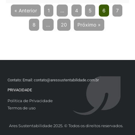
« Anterior
1
…
4
5
6
7
8
…
20
Próximo »
Contato: Email: contato@aressustentabilidade.com.br
PRIVACIDADE
Política de Privacidade
Termos de uso
Ares Sustentabilidade 2025. © Todos os direitos reservados.